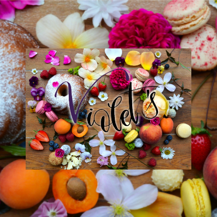
Violet
´s