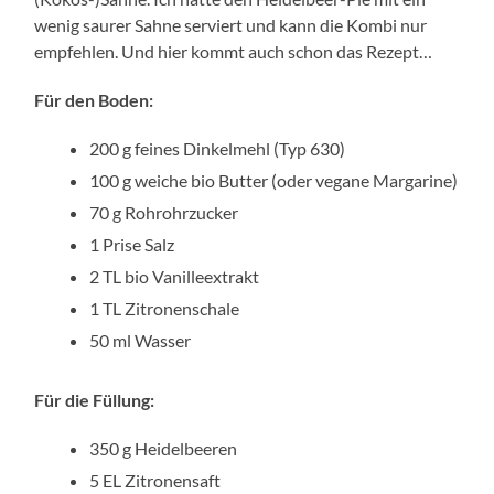
wenig saurer Sahne serviert und kann die Kombi nur
empfehlen. Und hier kommt auch schon das Rezept…
Für den Boden:
200 g feines Dinkelmehl (Typ 630)
100 g weiche bio Butter (oder vegane Margarine)
70 g Rohrohrzucker
1 Prise Salz
2 TL bio Vanilleextrakt
1 TL Zitronenschale
50 ml Wasser
Für die Füllung:
350 g Heidelbeeren
5 EL Zitronensaft