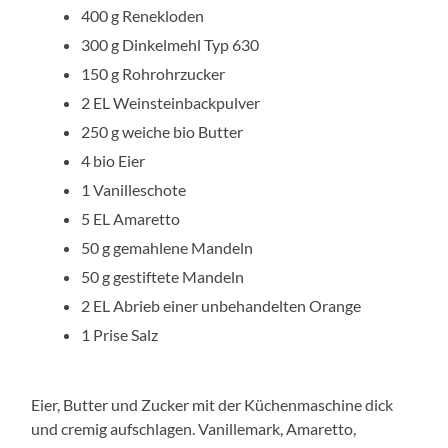
400 g Renekloden
300 g Dinkelmehl Typ 630
150 g Rohrohrzucker
2 EL Weinsteinbackpulver
250 g weiche bio Butter
4 bio Eier
1 Vanilleschote
5 EL Amaretto
50 g gemahlene Mandeln
50 g gestiftete Mandeln
2 EL Abrieb einer unbehandelten Orange
1 Prise Salz
Eier, Butter und Zucker mit der Küchenmaschine dick
und cremig aufschlagen. Vanillemark, Amaretto,