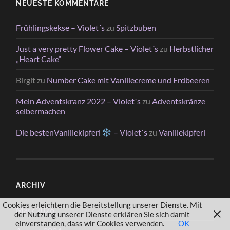
NEUESTE KOMMENTARE
Frühlingskekse – Violet´s
zu
Spitzbuben
Just a very pretty Flower Cake – Violet´s
zu
Herbstlicher
„Heart Cake“
Birgit
zu
Number Cake mit Vanillecreme und Erdbeeren
Mein Adventskranz 2022 – Violet´s
zu
Adventskränze
selbermachen
Die bestenVanillekipferl
– Violet´s
zu
Vanillekipferl
ARCHIV
Cookies erleichtern die Bereitstellung unserer Dienste. Mit
März 2026
der Nutzung unserer Dienste erklären Sie sich damit
einverstanden, dass wir Cookies verwenden.
OK