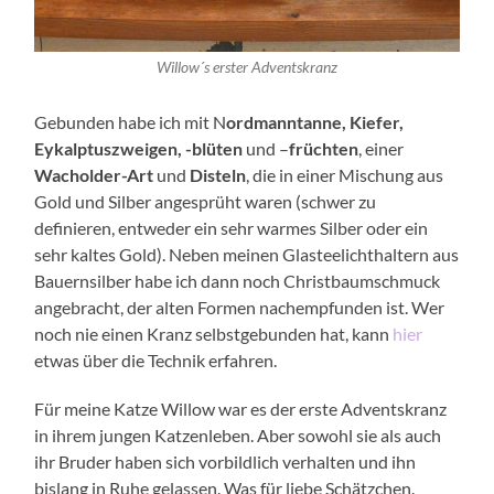
Willow´s erster Adventskranz
Gebunden habe ich mit N
ordmanntanne, Kiefer,
Eykalptuszweigen, -blüten
und –
früchten
, einer
Wacholder-Art
und
Disteln
, die in einer Mischung aus
Gold und Silber angesprüht waren (schwer zu
definieren, entweder ein sehr warmes Silber oder ein
sehr kaltes Gold). Neben meinen Glasteelichthaltern aus
Bauernsilber habe ich dann noch Christbaumschmuck
angebracht, der alten Formen nachempfunden ist. Wer
noch nie einen Kranz selbstgebunden hat, kann
hier
etwas über die Technik erfahren.
Für meine Katze Willow war es der erste Adventskranz
in ihrem jungen Katzenleben. Aber sowohl sie als auch
ihr Bruder haben sich vorbildlich verhalten und ihn
bislang in Ruhe gelassen. Was für liebe Schätzchen.