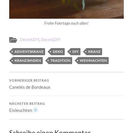
Frohe Feiertage euch allen!
Decor&DIY
,
Decor&DIY
ADVENTSKRANZ
DEKO
DIY
KRANZ
KRANZ BINDEN
TRADITION
WEIHNACHTEN
VORHERIGER BEITRAG
Canelés de Bordeaux
NÄCHSTER BEITRAG
Eisleuchten
Schreibe einen Kommentar