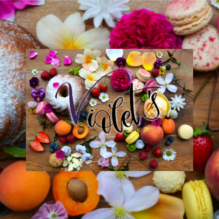
Violet
´s