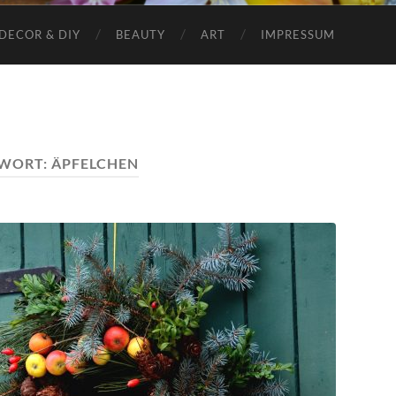
DECOR & DIY
BEAUTY
ART
IMPRESSUM
WORT:
ÄPFELCHEN