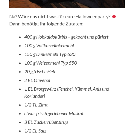
Na? Wäre das nicht was für eure Halloweenparty?
Dann benötigt ihr folgende Zutaten:
400 g Hokkaidokürbis – gekocht und püriert
100 g Vollkorndinkelmehl
150 g Dinkelmehl Typ 630
100 g Weizenmehl Typ 550
20 g frische Hefe
2 EL Olivenöl
1 EL Brotgewürz (Fenchel, Kümmel, Anis und
Koriander)
1/2 TL Zimt
etwas frisch geriebener Muskat
3 EL Zuckerrübensirup
1/2 EL Salz