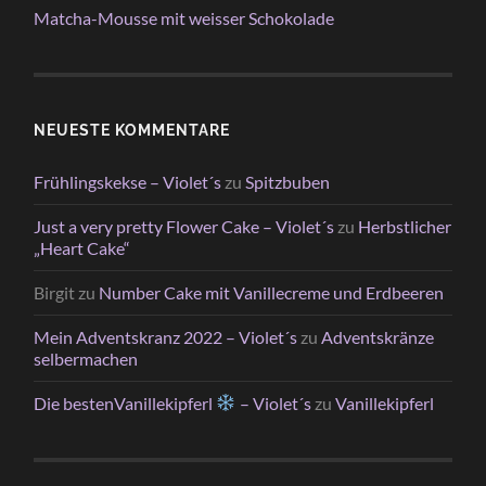
Matcha-Mousse mit weisser Schokolade
NEUESTE KOMMENTARE
Frühlingskekse – Violet´s
zu
Spitzbuben
Just a very pretty Flower Cake – Violet´s
zu
Herbstlicher
„Heart Cake“
Birgit
zu
Number Cake mit Vanillecreme und Erdbeeren
Mein Adventskranz 2022 – Violet´s
zu
Adventskränze
selbermachen
Die bestenVanillekipferl
– Violet´s
zu
Vanillekipferl