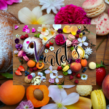
Violet
´s