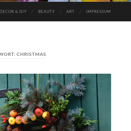
DECOR & DIY
BEAUTY
ART
IMPRESSUM
WORT:
CHRISTMAS