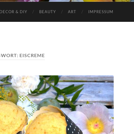
DECOR & DIY
BEAUTY
ART
IMPRESSUM
GWORT:
EISCREME