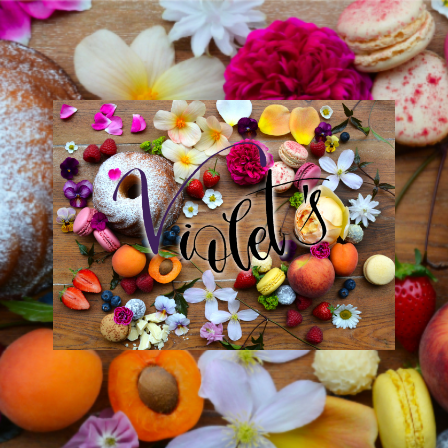
Violet
´s