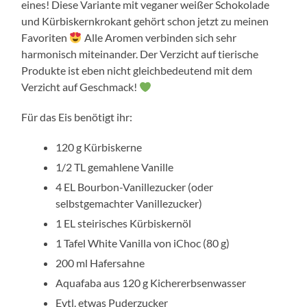
eines! Diese Variante mit veganer weißer Schokolade
und Kürbiskernkrokant gehört schon jetzt zu meinen
Favoriten
Alle Aromen verbinden sich sehr
harmonisch miteinander. Der Verzicht auf tierische
Produkte ist eben nicht gleichbedeutend mit dem
Verzicht auf Geschmack!
Für das Eis benötigt ihr:
120 g Kürbiskerne
1/2 TL gemahlene Vanille
4 EL Bourbon-Vanillezucker (oder
selbstgemachter Vanillezucker)
1 EL steirisches Kürbiskernöl
1 Tafel White Vanilla von iChoc (80 g)
200 ml Hafersahne
Aquafaba aus 120 g Kichererbsenwasser
Evtl. etwas Puderzucker