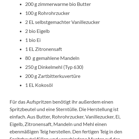
200 g zimmerwarme bio Butter
100 g Rohrohrzucker
2 EL selbstgemachter Vanillezucker
2 bio Eigelb
1 bio Ei
1 EL Zitronensaft
80 g gemahlene Mandeln
250 g Dinkelmehl (Typ 630)
200 g Zartbitterkuvertüre
1 EL Kokosöl
Für das Aufspritzen benötigt ihr außerdem einen
Spritzbeutel und eine Sterntülle. Die Herstellung ist
einfach. Aus Butter, Rohrohrzucker, Vanillezucker, Ei,
Eigelb, Zitronensaft, Mandeln und Mehl einen
ebenmäßigen Teig herstellen. Den fertigen Teig in den
Spritzbeutel füllen und verschiedene Muster auf das