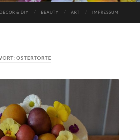
DECOR & DIY
BEAUTY
ART
IMPRESSUM
WORT:
OSTERTORTE