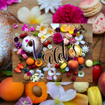
Violet
´s