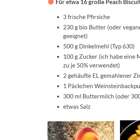
Für etwa 16 große Peach Biscui
3 frische Pfirsiche
230 g bio Butter (oder vega
geeignet)
500 g Dinkelmehl (Typ 630)
100 g Zucker (ich habe eine
zu je 50% verwendet)
2 gehäufte EL gemahlener Zi
1 Päckchen Weinsteinbackpu
300 ml Buttermilch (oder 30
etwas Salz