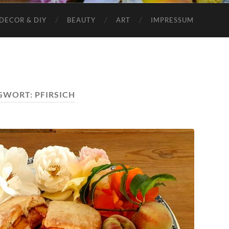
DECOR & DIY
BEAUTY
ART
IMPRESSUM
GWORT:
PFIRSICH