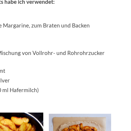
ts habe ich verwendet:
ne Margarine, zum Braten und Backen
 Mischung von Vollrohr- und Rohrohrzucker
mt
lver
0 ml Hafermilch)