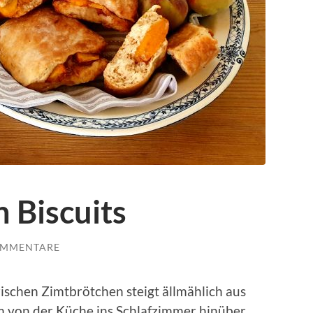
 Biscuits
OMMENTARE
schen Zimtbrötchen steigt ällmählich aus
 von der Küche ins Schlafzimmer hinüber.