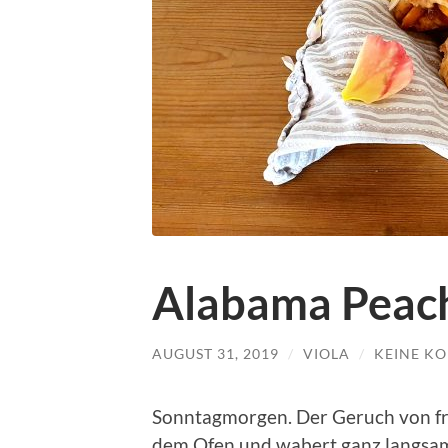
Alabama Peach
AUGUST 31, 2019
/
VIOLA
/
KEINE K
Sonntagmorgen. Der Geruch von fri
dem Ofen und wabert ganz langsam