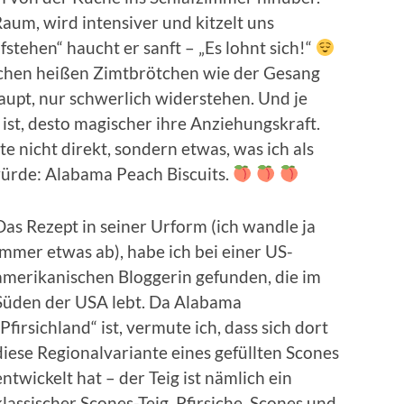
Raum, wird intensiver und kitzelt uns
ufstehen“ haucht er sanft – „Es lohnt sich!“
schen heißen Zimtbrötchen wie der Gesang
aupt, nur schwerlich widerstehen. Und je
ist, desto magischer ihre Anziehungskraft.
e nicht direkt, sondern etwas, was ich als
ürde: Alabama Peach Biscuits.
Das Rezept in seiner Urform (ich wandle ja
immer etwas ab), habe ich bei einer US-
amerikanischen Bloggerin gefunden, die im
Süden der USA lebt. Da Alabama
„Pfirsichland“ ist, vermute ich, dass sich dort
diese Regionalvariante eines gefüllten Scones
entwickelt hat – der Teig ist nämlich ein
klassischer Scones-Teig. Pfirsiche, Scones und