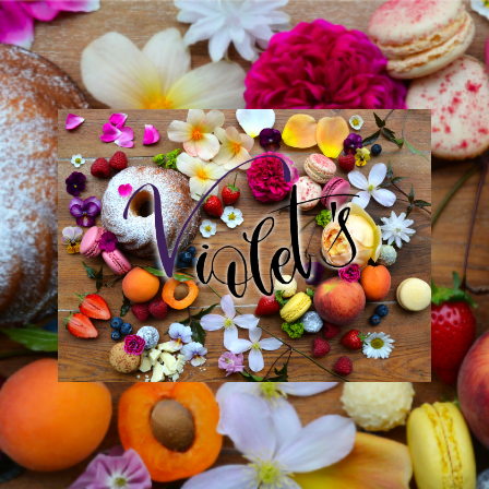
Violet
´s