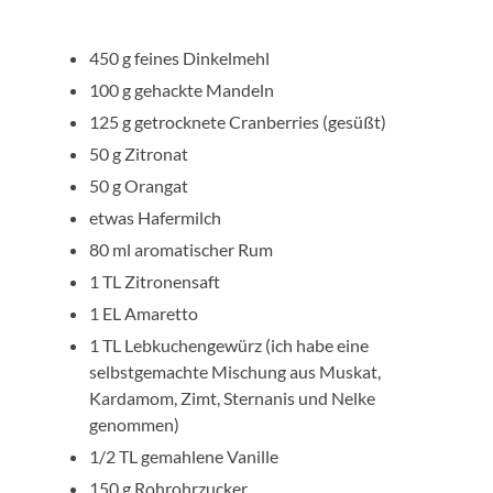
450 g feines Dinkelmehl
100 g gehackte Mandeln
125 g getrocknete Cranberries (gesüßt)
50 g Zitronat
50 g Orangat
etwas Hafermilch
80 ml aromatischer Rum
1 TL Zitronensaft
1 EL Amaretto
1 TL Lebkuchengewürz (ich habe eine
selbstgemachte Mischung aus Muskat,
Kardamom, Zimt, Sternanis und Nelke
genommen)
1/2 TL gemahlene Vanille
150 g Rohrohrzucker