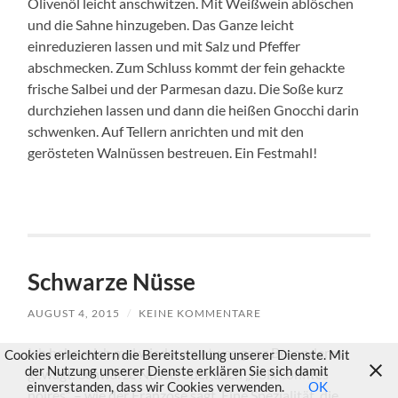
Olivenöl leicht anschwitzen. Mit Weißwein ablöschen
und die Sahne hinzugeben. Das Ganze leicht
einreduzieren lassen und mit Salz und Pfeffer
abschmecken. Zum Schluss kommt der fein gehackte
frische Salbei und der Parmesan dazu. Die Soße kurz
durchziehen lassen und dann die heißen Gnocchi darin
schwenken. Auf Tellern anrichten und mit den
gerösteten Walnüssen bestreuen. Ein Festmahl!
Schwarze Nüsse
AUGUST 4, 2015
/
KEINE KOMMENTARE
Ich habe mich mal wieder an etwas ganz Besonderes
Cookies erleichtern die Bereitstellung unserer Dienste. Mit
der Nutzung unserer Dienste erklären Sie sich damit
gewagt: Schwarze Nüsse, oder auch „noix confites
einverstanden, dass wir Cookies verwenden.
OK
noires“ – wie der Franzose sagt. Eine Spezialität, die