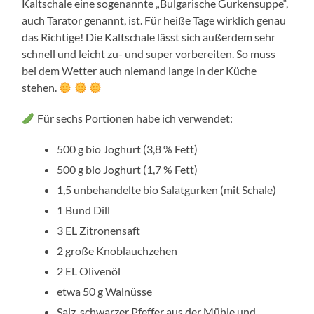
Kaltschale eine sogenannte „Bulgarische Gurkensuppe“,
auch Tarator genannt, ist. Für heiße Tage wirklich genau
das Richtige! Die Kaltschale lässt sich außerdem sehr
schnell und leicht zu- und super vorbereiten. So muss
bei dem Wetter auch niemand lange in der Küche
stehen.
Für sechs Portionen habe ich verwendet:
500 g bio Joghurt (3,8 % Fett)
500 g bio Joghurt (1,7 % Fett)
1,5 unbehandelte bio Salatgurken (mit Schale)
1 Bund Dill
3 EL Zitronensaft
2 große Knoblauchzehen
2 EL Olivenöl
etwa 50 g Walnüsse
Salz, schwarzer Pfeffer aus der Mühle und