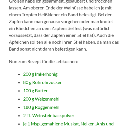
Größen habe ich gesammelt, gesäubert und trocknen
lassen. Am oberen Ende der Walnüsse habe ich je mit
einem Tropfen Heißkleber ein Band befestigt. Bei den
Zapfen kann man genauso vorgehen oder man knotet
ein Bändchen an dem Zapfenstiel fest (was natürlich
voraussetzt, dass der Zapfen einen Stiel hat). Auch die
Äpfelchen sollten alle noch ihren Stiel haben, da man das
Band sonst nicht daran befestigen kann.
Nun zum Rezept für die Lebkuchen:
200 g Imkerhonig
80 g Rohrohrzucker
100 g Butter
200 g Weizenmehl
180 g Roggenmehl
2 TL Weinsteinbackpulver
je 1 Msp. gemahlene Muskat, Nelken, Anis und