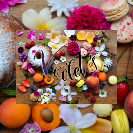
Violet
´s