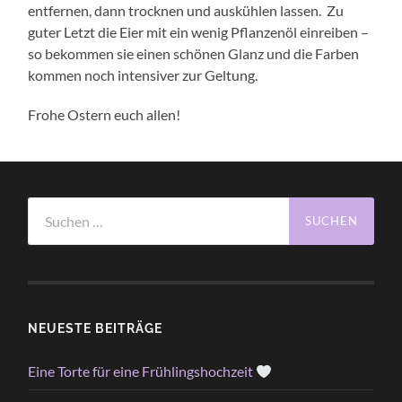
entfernen, dann trocknen und auskühlen lassen. Zu
guter Letzt die Eier mit ein wenig Pflanzenöl einreiben –
so bekommen sie einen schönen Glanz und die Farben
kommen noch intensiver zur Geltung.
Frohe Ostern euch allen!
Suchen
nach:
NEUESTE BEITRÄGE
Eine Torte für eine Frühlingshochzeit