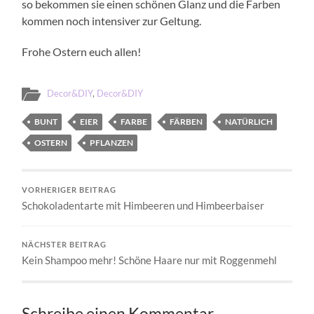
so bekommen sie einen schönen Glanz und die Farben
kommen noch intensiver zur Geltung.
Frohe Ostern euch allen!
Decor&DIY
,
Decor&DIY
BUNT
EIER
FARBE
FÄRBEN
NATÜRLICH
OSTERN
PFLANZEN
VORHERIGER BEITRAG
Schokoladentarte mit Himbeeren und Himbeerbaiser
NÄCHSTER BEITRAG
Kein Shampoo mehr! Schöne Haare nur mit Roggenmehl
Schreibe einen Kommentar