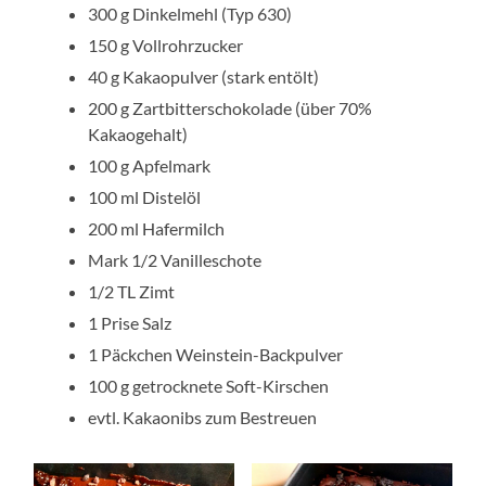
300 g Dinkelmehl (Typ 630)
150 g Vollrohrzucker
40 g Kakaopulver (stark entölt)
200 g Zartbitterschokolade (über 70%
Kakaogehalt)
100 g Apfelmark
100 ml Distelöl
200 ml Hafermilch
Mark 1/2 Vanilleschote
1/2 TL Zimt
1 Prise Salz
1 Päckchen Weinstein-Backpulver
100 g getrocknete Soft-Kirschen
evtl. Kakaonibs zum Bestreuen