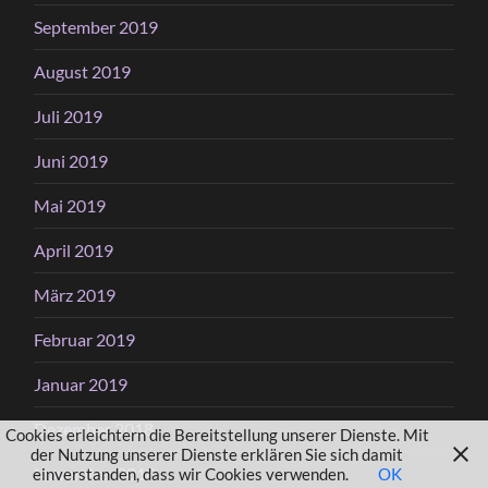
September 2019
August 2019
Juli 2019
Juni 2019
Mai 2019
April 2019
März 2019
Februar 2019
Januar 2019
Dezember 2018
Cookies erleichtern die Bereitstellung unserer Dienste. Mit
der Nutzung unserer Dienste erklären Sie sich damit
November 2018
einverstanden, dass wir Cookies verwenden.
OK