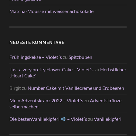
Matcha-Mousse mit weisser Schokolade
NEUESTE KOMMENTARE
Frühlingskekse – Violet´s
zu
Spitzbuben
Just a very pretty Flower Cake – Violet´s
zu
Herbstlicher
„Heart Cake“
Birgit
zu
Number Cake mit Vanillecreme und Erdbeeren
Mein Adventskranz 2022 – Violet´s
zu
Adventskränze
selbermachen
Die bestenVanillekipferl
– Violet´s
zu
Vanillekipferl