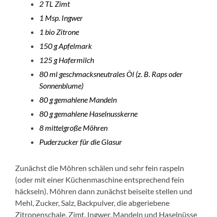
2 TL Zimt
1 Msp. Ingwer
1 bio Zitrone
150 g Apfelmark
125 g Hafermilch
80 ml geschmacksneutrales Öl (z. B. Raps oder
Sonnenblume)
80 g gemahlene Mandeln
80 g gemahlene Haselnusskerne
8 mittelgroße Möhren
Puderzucker für die Glasur
Zunächst die Möhren schälen und sehr fein raspeln
(oder mit einer Küchenmaschine entsprechend fein
häckseln). Möhren dann zunächst beiseite stellen und
Mehl, Zucker, Salz, Backpulver, die abgeriebene
Zitronenschale, Zimt, Ingwer, Mandeln und Haselnüsse