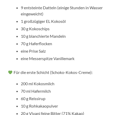
9 entsteinte Datteln (einige Stunden in Wasser
eingeweicht)
1 großzügiger EL Kokosöl
30 g Kokoschips
10 g blanchierte Mandeln
70 g Haferflocken
eine Prise Salz
eine Messerspitze Vanillemark
Für die erste Schicht (Schoko-Kokos-Creme):
200 ml Kokosmilch
70 ml Hafermilch
60 g Reissirup
10 g Rohkakaopulver
20 g Vivani feine Bitter (71% Kakao)