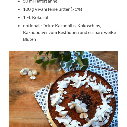
50 ml Hafersahne
100 g Vivani feine Bitter (71%)
1 EL Kokosöl
optionale Deko: Kakaonibs, Kokoschips,
Kakaopulver zum Bestäuben und essbare weiße
Blüten