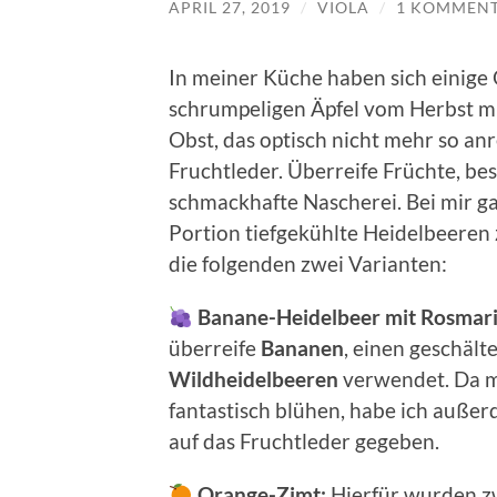
APRIL 27, 2019
/
VIOLA
/
1 KOMMEN
In meiner Küche haben sich einige
schrumpeligen Äpfel vom Herbst mu
Obst, das optisch nicht mehr so anr
Fruchtleder. Überreife Früchte, be
schmackhafte Nascherei. Bei mir ga
Portion tiefgekühlte Heidelbeeren
die folgenden zwei Varianten:
Banane-Heidelbeer mit Rosmari
überreife
Bananen
, einen geschält
Wildheidelbeeren
verwendet. Da m
fantastisch blühen, habe ich auße
auf das Fruchtleder gegeben.
Orange-Zimt:
Hierfür wurden z