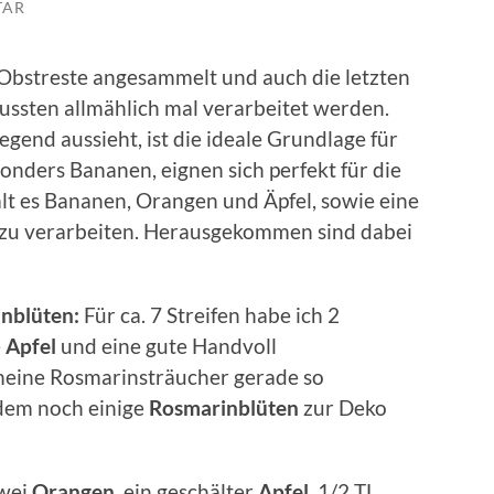
TAR
 Obstreste angesammelt und auch die letzten
ssten allmählich mal verarbeitet werden.
egend aussieht, ist die ideale Grundlage für
sonders Bananen, eignen sich perfekt für die
lt es Bananen, Orangen und Äpfel, sowie eine
 zu verarbeiten. Herausgekommen sind dabei
nblüten:
Für ca. 7 Streifen habe ich 2
e
Apfel
und eine gute Handvoll
eine Rosmarinsträucher gerade so
rdem noch einige
Rosmarinblüten
zur Deko
wei
Orangen,
ein geschälter
Apfel
, 1/2 TL