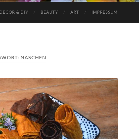
DECOR & DIY
BEAUTY
ART
IMPRESSUM
GWORT:
NASCHEN