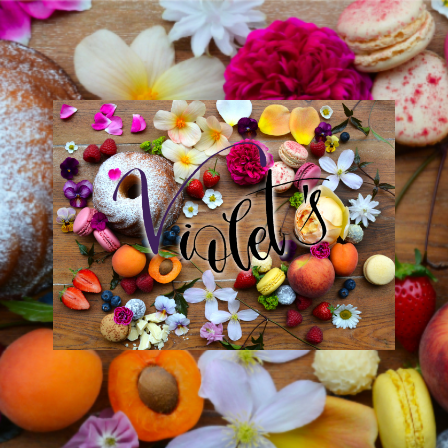
Violet
´s