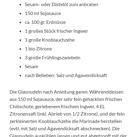
Sesam- oder Distelöl zum anbraten
150 ml Sojasauce
ca. 100 gr. Erdnüsse
1 großes Stück frischer Ingwer
1 große Knoblauchzehe
1 bio Zitrone
3 große Frühlingszwiebeln
Sesam
nach Belieben: Salz und Agavendicksaft
Die Glasnudeln nach Anleitung garen. Währenddessen
aus 150 ml Sojasauce, der sehr fein gehackten frischen
Chilischote, geriebenem frischem Ingwer, 4 EL
Zitronensaft (inkl. Abrieb von 1/2 Zitrone), und der fein
zerkleinerten Knoblauchzehe die Marinade herstellen
(evtl. mit Salz und Agavendicksaft abschmecken). Die
Glasnudeln auskühlen lassen und gut abgetropft mit der