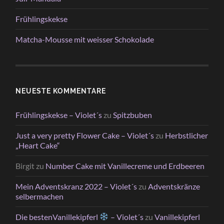
Frühlingskekse
Matcha-Mousse mit weisser Schokolade
NEUESTE KOMMENTARE
Frühlingskekse – Violet´s
zu
Spitzbuben
Just a very pretty Flower Cake – Violet´s
zu
Herbstlicher
„Heart Cake“
Birgit
zu
Number Cake mit Vanillecreme und Erdbeeren
Mein Adventskranz 2022 – Violet´s
zu
Adventskränze
selbermachen
Die bestenVanillekipferl
– Violet´s
zu
Vanillekipferl