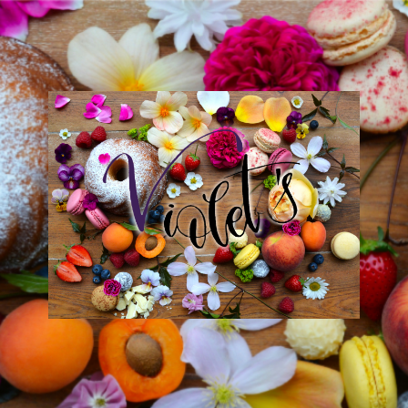
Violet
´s