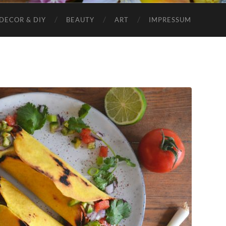
DECOR & DIY
BEAUTY
ART
IMPRESSUM