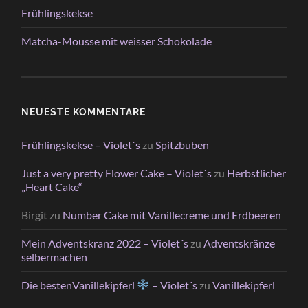
Frühlingskekse
Matcha-Mousse mit weisser Schokolade
NEUESTE KOMMENTARE
Frühlingskekse – Violet´s
zu
Spitzbuben
Just a very pretty Flower Cake – Violet´s
zu
Herbstlicher
„Heart Cake“
Birgit
zu
Number Cake mit Vanillecreme und Erdbeeren
Mein Adventskranz 2022 – Violet´s
zu
Adventskränze
selbermachen
Die bestenVanillekipferl
– Violet´s
zu
Vanillekipferl