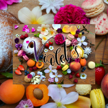
Violet
´s