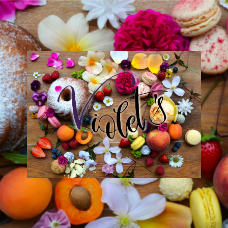
Violet
´s